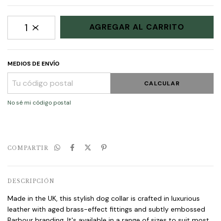
MEDIOS DE ENVÍO
CALCULAR
No sé mi código postal
COMPARTIR
DESCRIPCIÓN
Made in the UK, this stylish dog collar is crafted in luxurious
leather with aged brass-effect fittings and subtly embossed
Barbour branding. It's available in a range of sizes to suit most