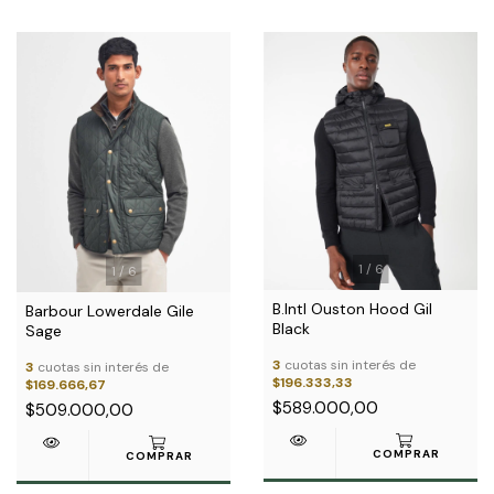
1
/
6
1
/
6
B.Intl Ouston Hood Gil
Barbour Lowerdale Gile
Black
Sage
3
cuotas sin interés de
3
cuotas sin interés de
$196.333,33
$169.666,67
$589.000,00
$509.000,00
COMPRAR
COMPRAR