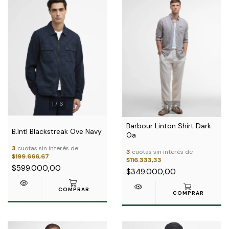
1
/
6
1
/
5
Barbour Linton Shirt Dark
B.Intl Blackstreak Ove Navy
Oa
3
cuotas sin interés de
3
cuotas sin interés de
$199.666,67
$116.333,33
$599.000,00
$349.000,00
COMPRAR
COMPRAR