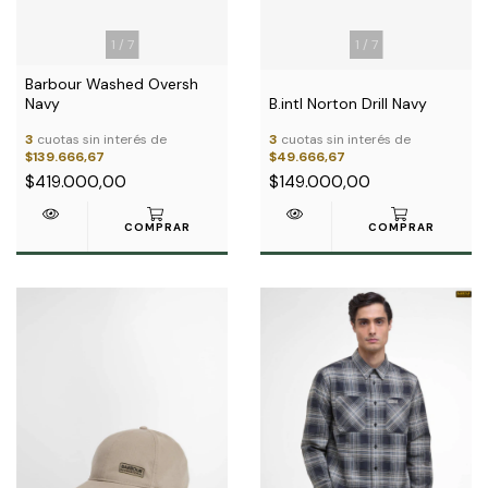
1
/
7
1
/
7
Barbour Washed Oversh
Navy
B.intl Norton Drill Navy
3
cuotas sin interés de
3
cuotas sin interés de
$139.666,67
$49.666,67
$419.000,00
$149.000,00
COMPRAR
COMPRAR