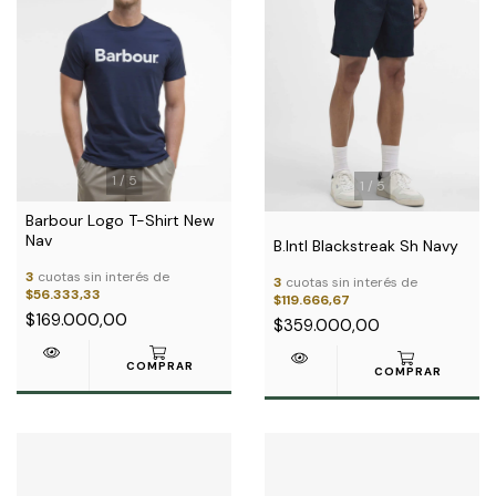
1
/
5
1
/
5
Barbour Logo T-Shirt New
Nav
B.Intl Blackstreak Sh Navy
3
cuotas sin interés de
3
cuotas sin interés de
$56.333,33
$119.666,67
$169.000,00
$359.000,00
COMPRAR
COMPRAR