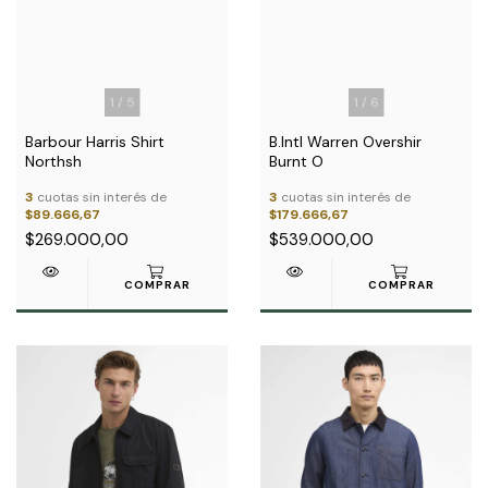
1
/
5
1
/
6
Barbour Harris Shirt
B.Intl Warren Overshir
Northsh
Burnt O
3
cuotas sin interés de
3
cuotas sin interés de
$89.666,67
$179.666,67
$269.000,00
$539.000,00
COMPRAR
COMPRAR