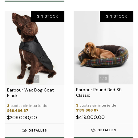
SIN STOCK
SIN STOCK
1
/
5
1
/
2
Barbour Round Bed 35
Barbour Wax Dog Coat
Classic
Black
3
cuotas sin interés de
3
cuotas sin interés de
$139.666,67
$69.666,67
$419.000,00
$209.000,00
DETALLES
DETALLES