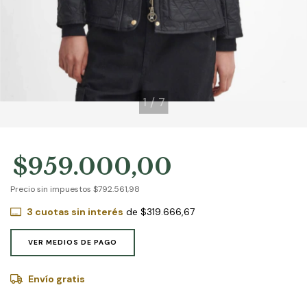
1
/
7
$959.000,00
Precio sin impuestos
$792.561,98
3
cuotas sin interés
de
$319.666,67
VER MEDIOS DE PAGO
Envío gratis