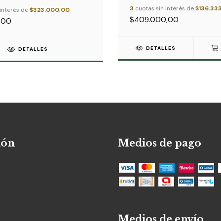
3
cuotas sin interés de
$136.33
 interés de
$323.000,00
$409.000,00
,00
DETALLES
DETALLES
ión
Medios de pago
Medios de envío