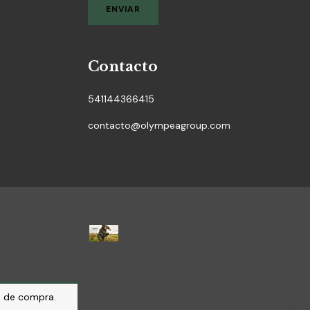
Contacto
541144366415
contacto@olympeagroup.com
ia de compra.