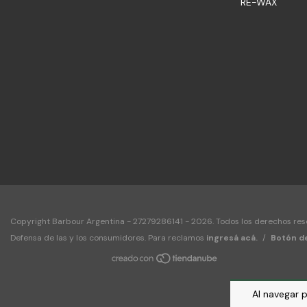
RE-WAX
Copyright Barbour Argentina - 27279286141 - 2026. Todos los derechos res
Defensa de las y los consumidores. Para reclamos
ingresá acá.
/
Botón d
Al navegar p